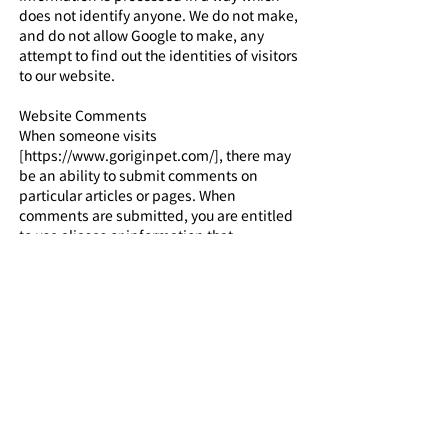
does not identify anyone. We do not make,
and do not allow Google to make, any
attempt to find out the identities of visitors
to our website.
Website Comments
When someone visits
[https://www.goriginpet.com/], there may
be an ability to submit comments on
particular articles or pages. When
comments are submitted, you are entitled
to use aliases or information that
completely hides your identity. When a
comment is submitted, the relevant
details (name, email, website) that you
provide are stored. These details are
stored so that we can display your
comment back to you, and to anyone
viewing the comment sections on the site.
We do not verify information entered nor
do we require verification.