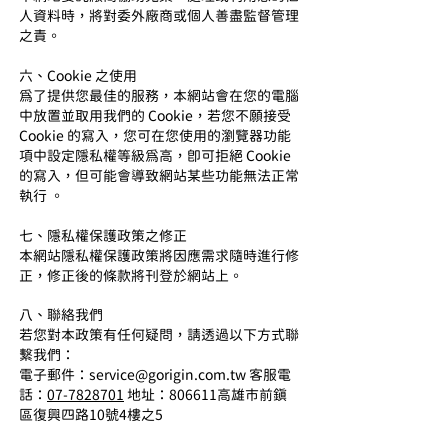
人資料時，將對委外廠商或個人善盡監督管理
之責。
六、Cookie 之使用
為了提供您最佳的服務，本網站會在您的電腦
中放置並取用我們的 Cookie，若您不願接受
Cookie 的寫入，您可在您使用的瀏覽器功能
項中設定隱私權等級為高，即可拒絕 Cookie
的寫入，但可能會導致網站某些功能無法正常
執行 。
七、隱私權保護政策之修正
本網站隱私權保護政策將因應需求隨時進行修
正，修正後的條款將刊登於網站上。
八、聯絡我們
若您對本政策有任何疑問，請透過以下方式聯
繫我們：
電子郵件：
service@gorigin.com.tw
客服電
話：
07-7828701
地址：806611高雄市前鎮
區復興四路10號4樓之5