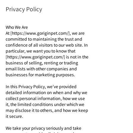
Privacy Policy
Who We Are
At [https://www.goriginpet.com/], we are
committed to maintaining the trust and
confidence of all visitors to our web site. In
particular, we want you to know that
[https://www.goriginpet.com/] is not in the
business of selling, renting or trading
email lists with other companies and
businesses for marketing purposes.
In this Privacy Policy, we’ve provided
detailed information on when and why we
collect personal information, how we use
it, the limited conditions under which we
may disclose it to others, and how we keep
it secure.
We take your privacy seriously and take