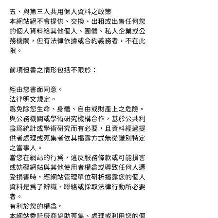
五、與第三人共用個人資料之政策
本網站絕不會提供、交換、出租或出售任何您
的個人資料給其他個人、團體、私人企業或公
務機關，但有法律依據或合約義務者，不在此
限。
前項但書之情形包括不限於：
經由您書面同意。
法律明文規定。
為免除您生命、身體、自由或財產上之危險。
與公務機關或學術研究機構合作，基於公共利
益為統計或學術研究而有必要，且資料經過提
供者處理或蒐集者依其揭露方式無從識別特定
之當事人。
當您在網站的行為，違反服務條款或可能損害
或妨礙網站與其他使用者權益或導致任何人遭
受損害時，經網站管理單位研析揭露您的個人
資料是為了辨識、聯絡或採取法律行動所必要
者。
有利於您的權益。
本網站委託廠商協助蒐集、處理或利用您的個