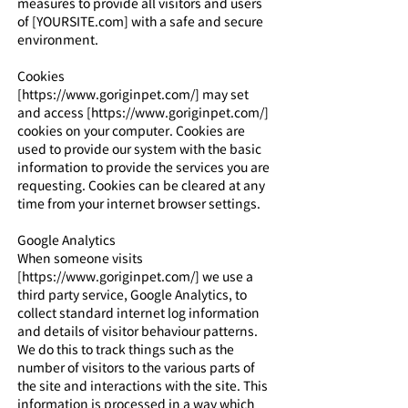
measures to provide all visitors and users
of [YOURSITE.com] with a safe and secure
environment.
Cookies
[https://www.goriginpet.com/] may set
and access [https://www.goriginpet.com/]
cookies on your computer. Cookies are
used to provide our system with the basic
information to provide the services you are
requesting. Cookies can be cleared at any
time from your internet browser settings.
Google Analytics
When someone visits
[https://www.goriginpet.com/] we use a
third party service, Google Analytics, to
collect standard internet log information
and details of visitor behaviour patterns.
We do this to track things such as the
number of visitors to the various parts of
the site and interactions with the site. This
information is processed in a way which