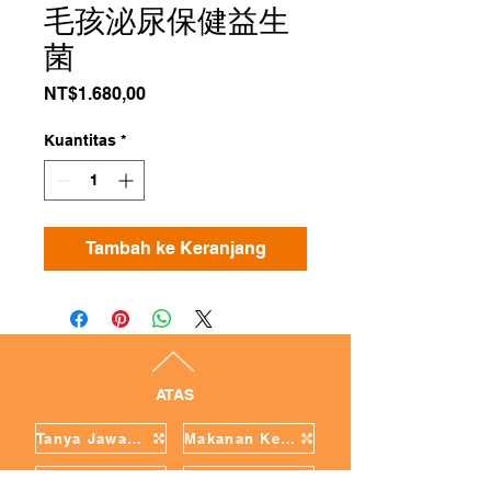
毛孩泌尿保健益生
菌
Harga
NT$1.680,00
Kuantitas
*
Tambah ke Keranjang
ATAS
Tanya Jawab Umum
Makanan Kesehatan
Layanan Pengujian
Barang uji