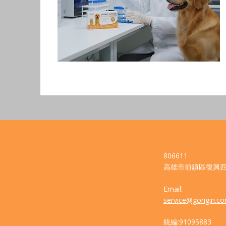
806611
高雄市前鎮區復興四
Email:
service@gorigin.c
​統編:91095883