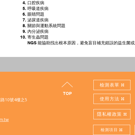
口腔疾病
呼吸道疾病
眼睛問題
泌尿道疾病
關節與運動系統問題
內分泌疾病
寄生蟲問題
NGS 能協助找出根本原因，避免盲目補充錯誤的益生菌
檢測表單
TOP
使用方法
路10號4樓之5
隱私權政策
om.tw
檢測項目