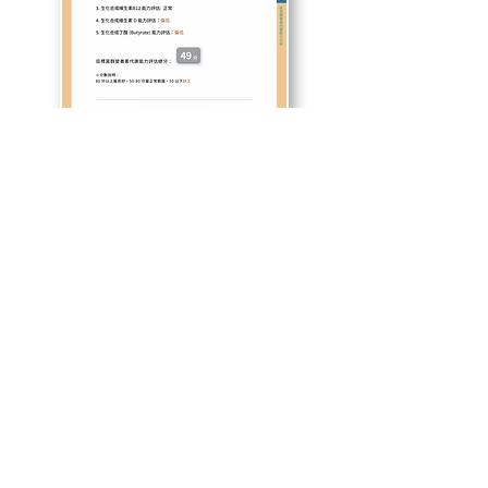
線上諮詢
First Name
Last Name