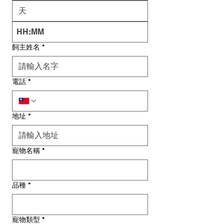
:
飼主姓名
*
電話
*
地址
*
寵物名稱
*
品種
*
寵物類型
*