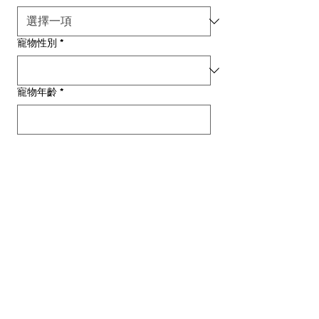
寵物性別
*
寵物年齡
*
歲
寵物體重
*
KG
採檢方式
*
提交