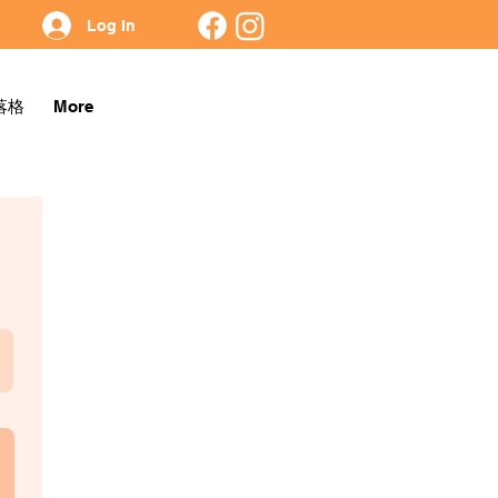
Log In
落格
More