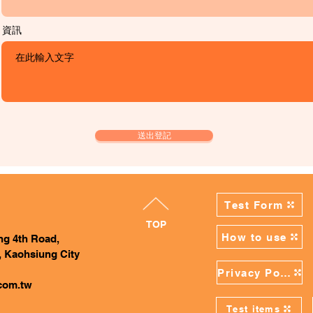
資訊
送出登記
Test Form
TOP
How to use
ing 4th Road,
, Kaohsiung City
Privacy Policy
com.tw
Test items