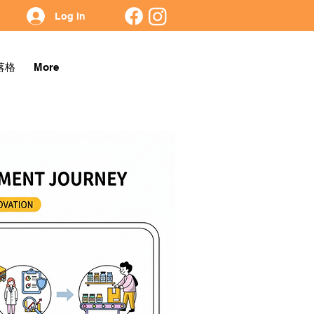
Log In
落格
More