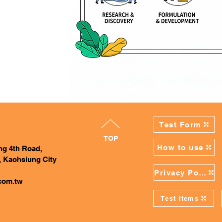
Test Form
TOP
How to use
ing 4th Road,
, Kaohsiung City
Privacy Policy
com.tw
Test items